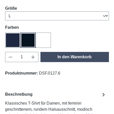
auswählen
Größe
auswählen
Farben
tinte
schwarz
weiß
Produkt Anzahl: Gib den gewünschten Wert e
In den Warenkorb
Produktnummer:
DSF.0127.6
Beschreibung
Klassisches T-Shirt für Damen, mit feminin
geschnittenem, rundem Halsausschnitt, modisch