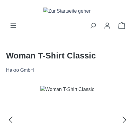
Zum Hauptinhalt springen
Ware
Woman T-Shirt Classic
Hakro GmbH
Bildergalerie überspringen