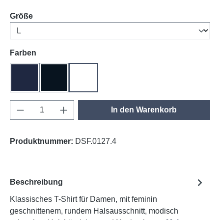
auswählen
Größe
auswählen
Farben
tinte
schwarz
weiß
Produkt Anzahl: Gib den gewünschten Wert e
In den Warenkorb
Produktnummer:
DSF.0127.4
Beschreibung
Klassisches T-Shirt für Damen, mit feminin
geschnittenem, rundem Halsausschnitt, modisch