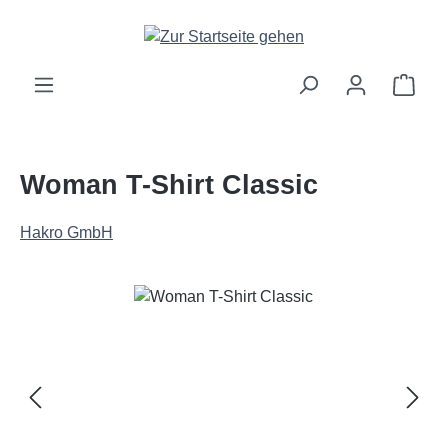
Zum Hauptinhalt springen
Ware
Woman T-Shirt Classic
Hakro GmbH
Bildergalerie überspringen