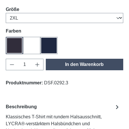
auswählen
Größe
auswählen
Farben
anthrazit
weiß
tinte
Produkt Anzahl: Gib den gewünschten Wert e
In den Warenkorb
Produktnummer:
DSF.0292.3
Beschreibung
Klassisches T-Shirt mit rundem Halsausschnitt,
LYCRA®-verstärktem Halsbündchen und