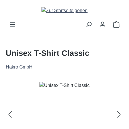
Zum Hauptinhalt springen
Ware
Unisex T-Shirt Classic
Hakro GmbH
Bildergalerie überspringen