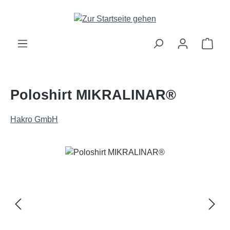
Zum Hauptinhalt springen
Ware
Poloshirt MIKRALINAR®
Hakro GmbH
Bildergalerie überspringen