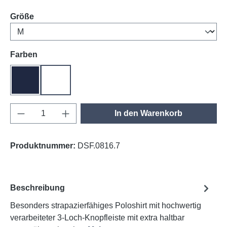
auswählen
Größe
auswählen
Farben
tinte
weiß
Produkt Anzahl: Gib den gewünschten Wert e
In den Warenkorb
Produktnummer:
DSF.0816.7
Beschreibung
Besonders strapazierfähiges Poloshirt mit hochwertig
verarbeiteter 3-Loch-Knopfleiste mit extra haltbar