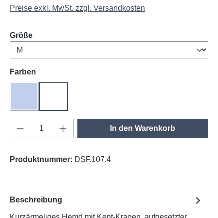
Preise exkl. MwSt. zzgl. Versandkosten
auswählen
Größe
auswählen
Farben
himmelblau
weiß
Produkt Anzahl: Gib den gewünschten Wert e
In den Warenkorb
Produktnummer:
DSF.107.4
Beschreibung
Kurzärmeliges Hemd mit Kent-Kragen, aufgesetzter