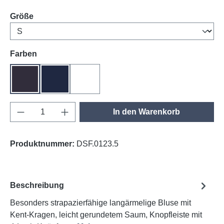
auswählen
Größe
auswählen
Farben
anthrazit
tinte
weiß
Produkt Anzahl: Gib den gewünschten Wert e
In den Warenkorb
Produktnummer:
DSF.0123.5
Beschreibung
Besonders strapazierfähige langärmelige Bluse mit
Kent-Kragen, leicht gerundetem Saum, Knopfleiste mit