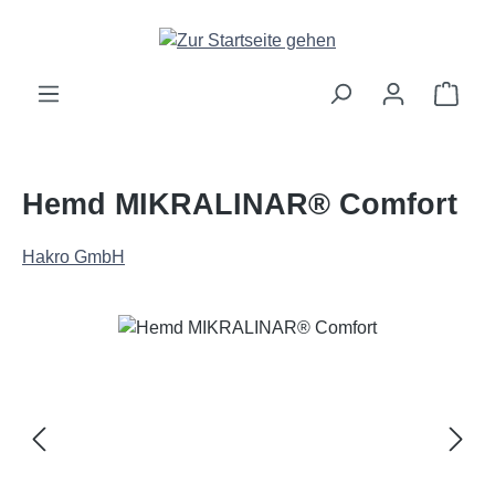
Zum Hauptinhalt springen
Ware
Hemd MIKRALINAR® Comfort
Hakro GmbH
Bildergalerie überspringen