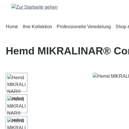
m Hauptinhalt springen
Zur Suche springen
Zur Hauptnavigation springen
Home
Ihre Kollektion
Professionelle Veredelung
Shop &
Hemd MIKRALINAR® Co
Bildergalerie überspringen