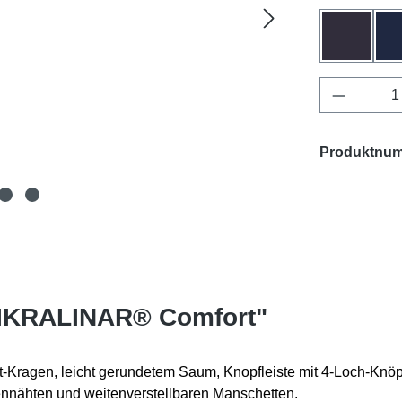
anthrazit
Produkt 
Produktnu
MIKRALINAR® Comfort"
-Kragen, leicht gerundetem Saum, Knopfleiste mit 4-Loch-Knöpfe
tennähten und weitenverstellbaren Manschetten.