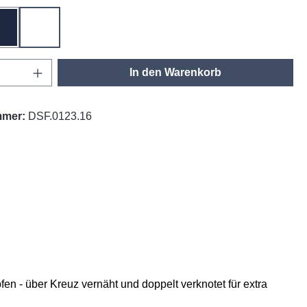
tinte
weiß
Anzahl: Gib den gewünschten Wert ein oder
In den Warenkorb
mmer:
DSF.0123.16
n - über Kreuz vernäht und doppelt verknotet für extra