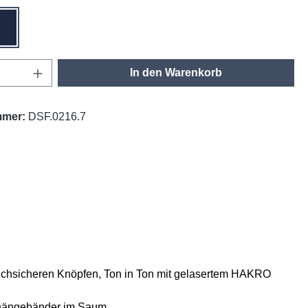
tinte
Anzahl: Gib den gewünschten Wert ein oder
In den Warenkorb
mmer:
DSF.0216.7
 bruchsicheren Knöpfen, Ton in Ton mit gelasertem HAKRO
ufhängebänder im Saum.