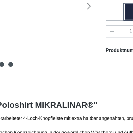
weiß
Produkt 
Produktnu
Poloshirt MIKRALINAR®"
erarbeiteter 4-Loch-Knopfleiste mit extra haltbar angenähten,
infachen Kennzeichnung in der gewerblichen Wäscherei und A