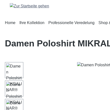
m Hauptinhalt springen
Zur Suche springen
Zur Hauptnavigation springen
Home
Ihre Kollektion
Professionelle Veredelung
Shop &
Damen Poloshirt MIKR
Bildergalerie überspringen