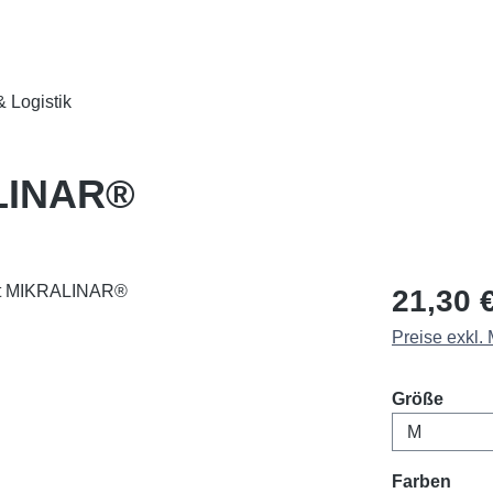
 Logistik
ALINAR®
Regulärer Pr
21,30 
Preise exkl.
ausw
Größe
ausw
Farben