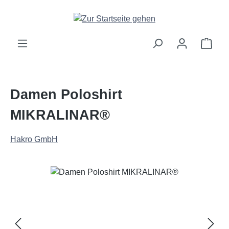
Zum Hauptinhalt springen
Ware
Damen Poloshirt
MIKRALINAR®
Hakro GmbH
Bildergalerie überspringen