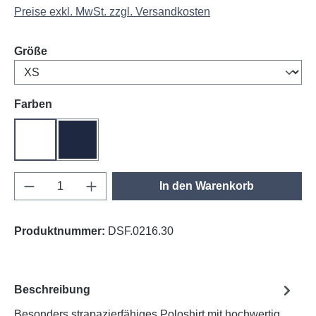
Preise exkl. MwSt. zzgl. Versandkosten
auswählen
Größe
auswählen
Farben
weiß
tinte
Produkt Anzahl: Gib den gewünschten Wert e
In den Warenkorb
Produktnummer:
DSF.0216.30
Beschreibung
Besonders strapazierfähiges Poloshirt mit hochwertig