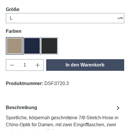
auswählen
Größe
auswählen
Farben
khaki
tinte
black
Produkt Anzahl: Gib den gewünschten Wert e
In den Warenkorb
Produktnummer:
DSF.0720.3
Beschreibung
Sportliche, körpernah geschnittene 7/8-Stretch-Hose in
Chino-Optik für Damen, mit zwei Eingrifftaschen, zwei