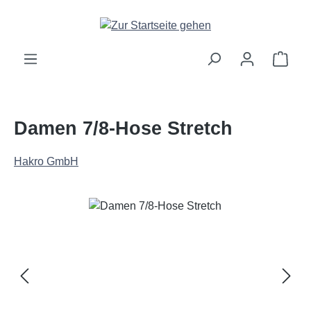
Zum Hauptinhalt springen
Ware
Damen 7/8-Hose Stretch
Hakro GmbH
Bildergalerie überspringen