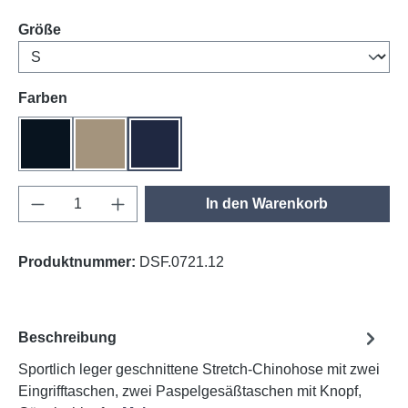
auswählen
Größe
auswählen
Farben
schwarz
khaki
tinte
Produkt Anzahl: Gib den gewünschten Wert e
In den Warenkorb
Produktnummer:
DSF.0721.12
Beschreibung
Sportlich leger geschnittene Stretch-Chinohose mit zwei
Eingrifftaschen, zwei Paspelgesäßtaschen mit Knopf,