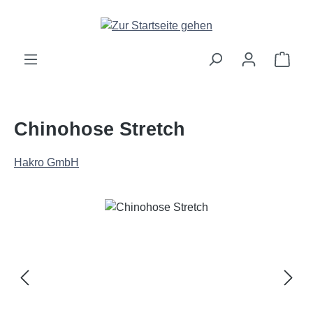
Zum Hauptinhalt springen
Ware
Chinohose Stretch
Hakro GmbH
Bildergalerie überspringen