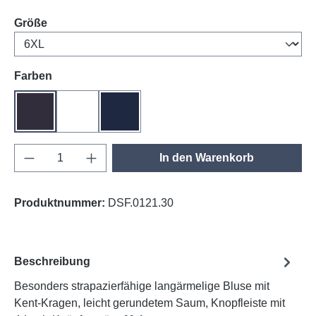
auswählen
Größe
auswählen
Farben
anthrazit
weiß
tinte
Produkt Anzahl: Gib den gewünschten Wert e
In den Warenkorb
Produktnummer:
DSF.0121.30
Beschreibung
Besonders strapazierfähige langärmelige Bluse mit
Kent-Kragen, leicht gerundetem Saum, Knopfleiste mit