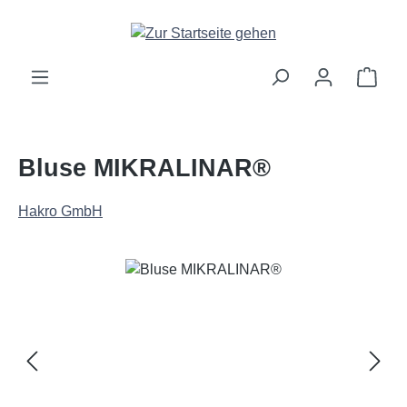
Zum Hauptinhalt springen
Ware
Bluse MIKRALINAR®
Hakro GmbH
Bildergalerie überspringen