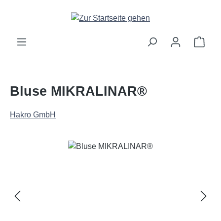
Zum Hauptinhalt springen
Ware
Bluse MIKRALINAR®
Hakro GmbH
Bildergalerie überspringen