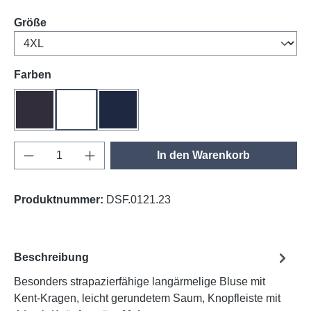
auswählen
Größe
auswählen
Farben
anthrazit
weiß
tinte
Produkt Anzahl: Gib den gewünschten Wert e
In den Warenkorb
Produktnummer:
DSF.0121.23
Beschreibung
Besonders strapazierfähige langärmelige Bluse mit
Kent-Kragen, leicht gerundetem Saum, Knopfleiste mit