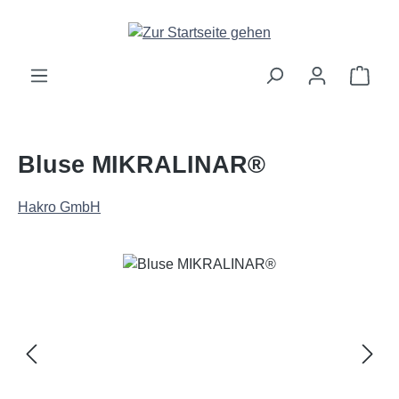
Zum Hauptinhalt springen
Ware
Bluse MIKRALINAR®
Hakro GmbH
Bildergalerie überspringen