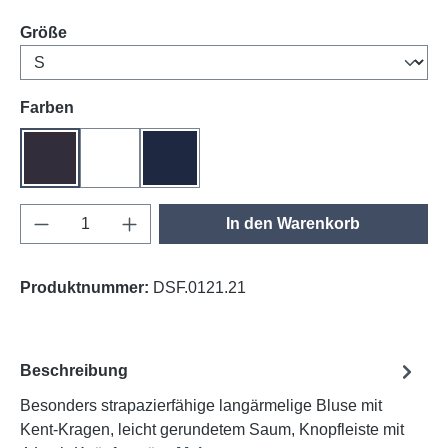
auswählen
Größe
auswählen
Farben
anthrazit
weiß
tinte
Produkt Anzahl: Gib den gewünschten Wert e
In den Warenkorb
Produktnummer:
DSF.0121.21
Beschreibung
Besonders strapazierfähige langärmelige Bluse mit
Kent-Kragen, leicht gerundetem Saum, Knopfleiste mit