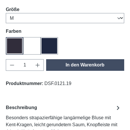
auswählen
Größe
auswählen
Farben
anthrazit
weiß
tinte
Produkt Anzahl: Gib den gewünschten Wert e
In den Warenkorb
Produktnummer:
DSF.0121.19
Beschreibung
Besonders strapazierfähige langärmelige Bluse mit
Kent-Kragen, leicht gerundetem Saum, Knopfleiste mit