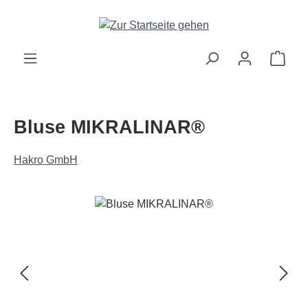
Zum Hauptinhalt springen
Ware
Bluse MIKRALINAR®
Hakro GmbH
Bildergalerie überspringen