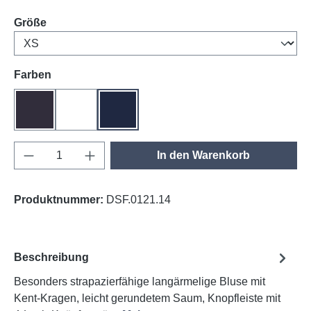
auswählen
Größe
auswählen
Farben
anthrazit
weiß
tinte
Produkt Anzahl: Gib den gewünschten Wert e
In den Warenkorb
Produktnummer:
DSF.0121.14
Beschreibung
Besonders strapazierfähige langärmelige Bluse mit
Kent-Kragen, leicht gerundetem Saum, Knopfleiste mit