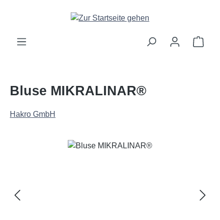
Zum Hauptinhalt springen
Ware
Bluse MIKRALINAR®
Hakro GmbH
Bildergalerie überspringen