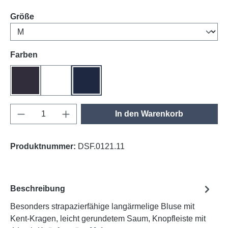
auswählen
Größe
auswählen
Farben
anthrazit
weiß
tinte
Produkt Anzahl: Gib den gewünschten Wert e
In den Warenkorb
Produktnummer:
DSF.0121.11
Beschreibung
Besonders strapazierfähige langärmelige Bluse mit
Kent-Kragen, leicht gerundetem Saum, Knopfleiste mit