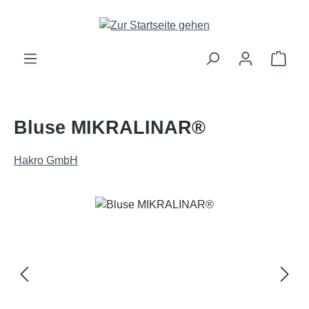
Zum Hauptinhalt springen
Ware
Bluse MIKRALINAR®
Hakro GmbH
Bildergalerie überspringen